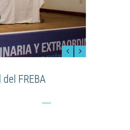
1
2
3
4
5
6
7
l del FREBA