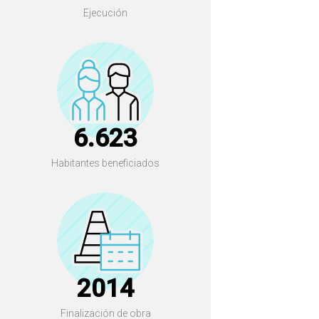
Ejecución
6.623
Habitantes beneficiados
2014
Finalización de obra