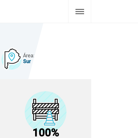
Área:
Sur
100%