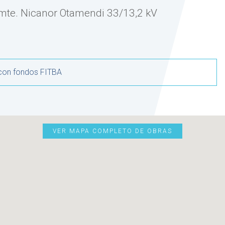
mte. Nicanor Otamendi 33/13,2 kV
 con fondos FITBA
VER MAPA COMPLETO DE OBRAS