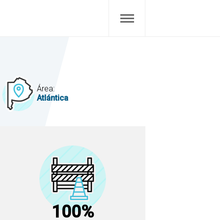
Área:
Atlántica
100%