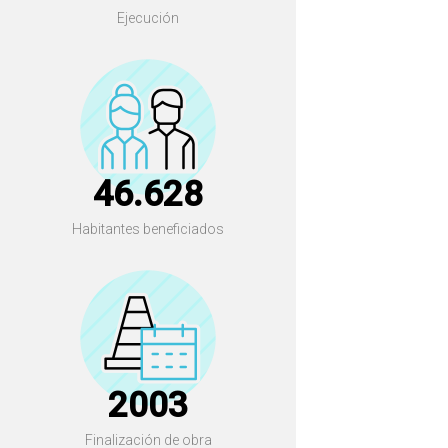
Ejecución
46.628
Habitantes beneficiados
2003
Finalización de obra