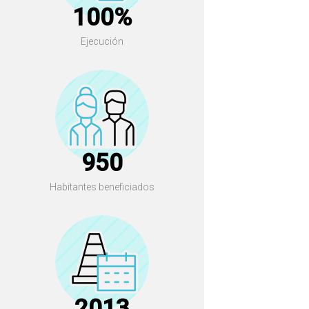
100%
Ejecución
950
Habitantes beneficiados
2013