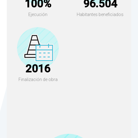
100%
96.504
Ejecución
Habitantes beneficiados
2016
Finalización de obra